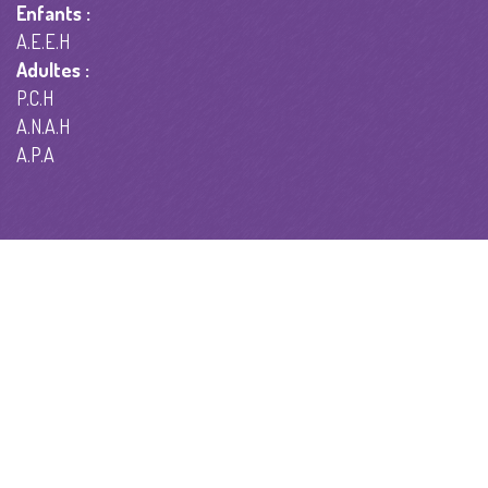
Enfants :
A.E.E.H
Adultes :
P.C.H
A.N.A.H
A.P.A