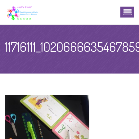
11716111_102066663546785