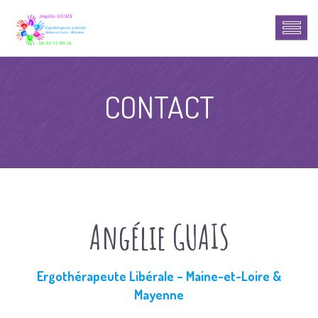
CONTACT
Angélie GUAIS
Ergothérapeute Libérale – Maine-et-Loire &
Mayenne