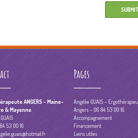
act
Pages
érapeute ANGERS - Maine-
Angélie GUAIS – Ergothérapeu
re & Mayenne
Angers – 06 84 53 00 16
 GUAIS
Accompagnement
 84 53 00 16
Financement
gelie.guais@hotmail.fr
Liens utiles