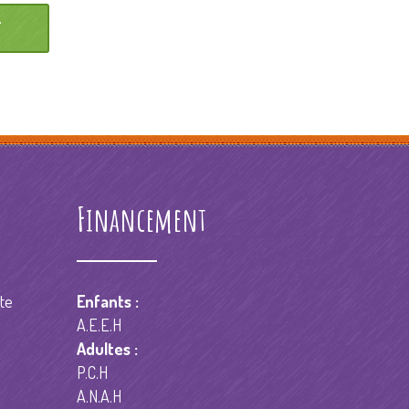
Financement
te
Enfants :
A.E.E.H
Adultes :
P.C.H
A.N.A.H