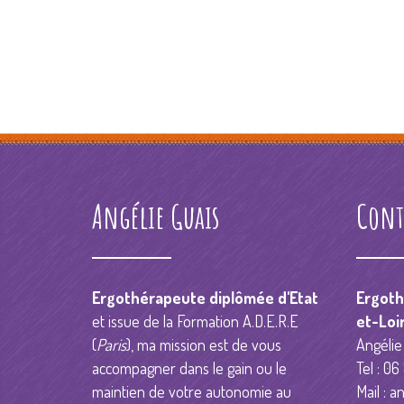
Angélie Guais
Cont
Ergothérapeute diplômée d'Etat
Ergoth
et issue de la Formation A.D.E.R.E
et-Loi
(
Paris
), ma mission est de vous
Angélie
accompagner dans le gain ou le
Tel : 06
maintien de votre autonomie au
Mail :
an